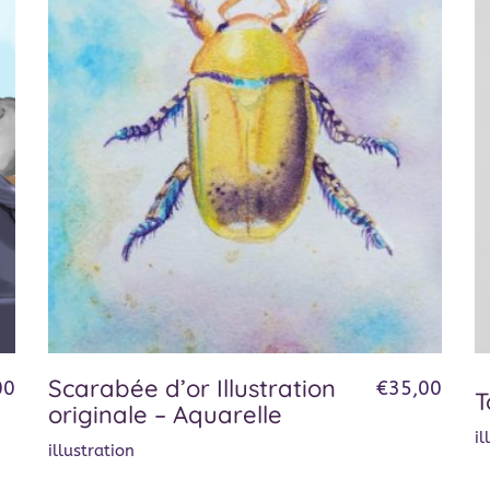
Scarabée d’or Illustration
00
€
35,00
T
originale – Aquarelle
il
illustration