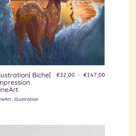
llustration| Biche|
€
32,00
€
147,00
–
mpression
ineArt
ineArt
,
illustration