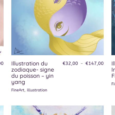
Illustration du
I
00
€
32,00
€
147,00
–
zodiaque- signe
I
du poisson – yin
F
yang
F
FineArt
,
illustration