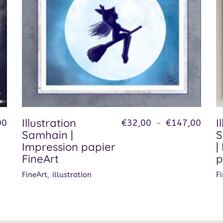
Illustration
I
00
€
32,00
€
147,00
–
Samhain |
S
Impression papier
|
FineArt
p
FineArt
,
illustration
F