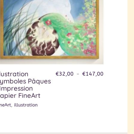
llustration
€
32,00
€
147,00
–
ymboles Pâques
 Impression
apier FineArt
ineArt
,
illustration