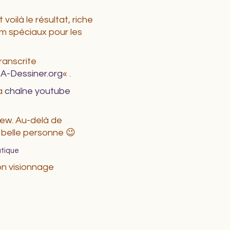
 voilà le résultat, riche
m spéciaux pour les
transcrite
-A-Dessiner.org
« .
ma
chaîne youtube
iew. Au-delà de
ès belle personne 😉
utique
on visionnage