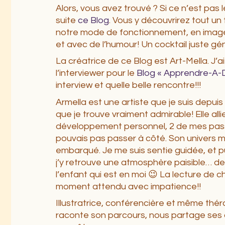
Alors, vous avez trouvé ? Si ce n’est pas le
suite
ce Blog
. Vous y découvrirez tout un
notre mode de fonctionnement, en image
et avec de l’humour! Un cocktail juste gén
La créatrice de ce Blog est Art-Mella. J’ai
l’interviewer pour le
Blog « Apprendre-A-D
interview et quelle belle rencontre!!!
Armella est une artiste que je suis depui
que je trouve vraiment admirable! Elle alli
développement personnel, 2 de mes passi
pouvais pas passer à côté. Son univers m
embarqué. Je me suis sentie guidée, et pu
j’y retrouve une atmosphère paisible… d
l’enfant qui est en moi 😉 La lecture de
moment attendu avec impatience!!
Illustratrice, conférencière et même thér
raconte
son parcours, nous partage ses 