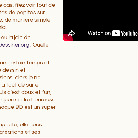
 cas, filez voir tout de
 tas de pépites sur
, de manière simple
ial.
 eu la joie de
essiner.org
. Quelle
s un certain temps et
e dessin et
ons, alors je ne
’a tout de suite
is c’est doux et fun,
e quoi rendre heureuse
 chaque BD est un super
apeute, elle nous
créations et ses